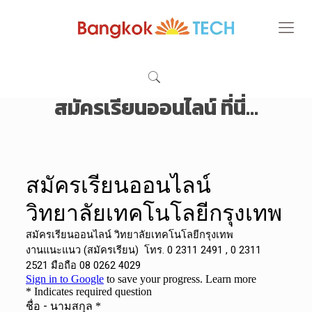
สมัครเรียนออนไลน์ ที่นี่...